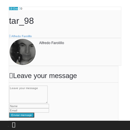
19
0
Ene
tar_98
Alfredo Farolillo
Alfredo Farolillo
Leave your message