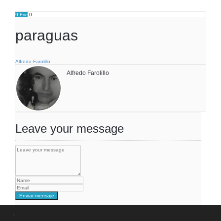
9
0
Ene
paraguas
Alfredo Farolillo
Alfredo Farolillo
Leave your message