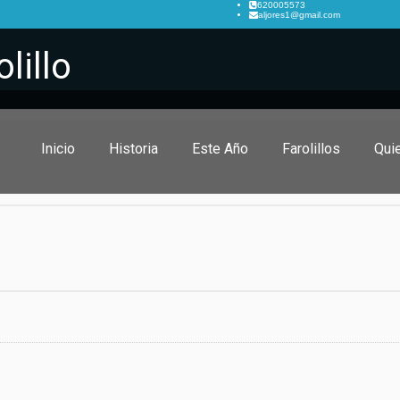
620005573
aljores1@gmail.com
lillo
Inicio
Historia
Este Año
Farolillos
Qui