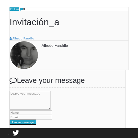
12
0
Ene
Invitación_a
Alfredo Farolillo
Alfredo Farolillo
Leave your message